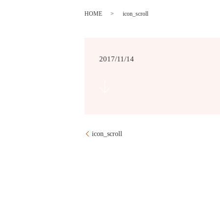
HOME
icon_scroll
2017/11/14
icon_scroll