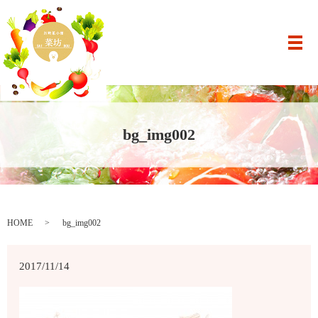
メ
bg_img002
HOME
bg_img002
2017/11/14